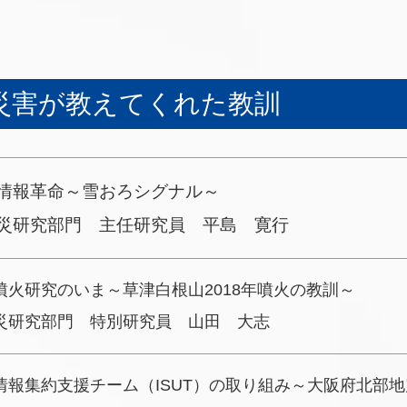
の災害が教えてくれた教訓
情報革命～雪おろシグナル～
災研究部門 主任研究員 平島 寛行
噴火研究のいま～草津白根山2018年噴火の教訓～
災研究部門 特別研究員 山田 大志
情報集約支援チーム（ISUT）の取り組み～大阪府北部